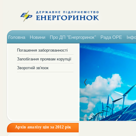
Головна
Новини
Про ДП "Енергоринок"
Рада ОРЕ
Інфо
Погашення заборгованності
Запобігання проявам корупції
Зворотній зв'язок
Архів аналізу цін за 2012 рік