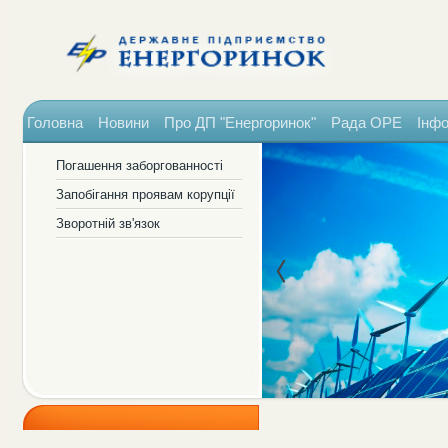
Головна
Новини
Про ДП "Енергоринок"
Рада ОРЕ
Інфо
Погашення заборгованності
Запобігання проявам корупції
Зворотній зв'язок