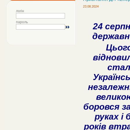
23.08.2024
логін
пароль
24 серпн
державн
Цього
віднови
стал
Українс
незалежн
велико
боровся за
руках і 
років втра