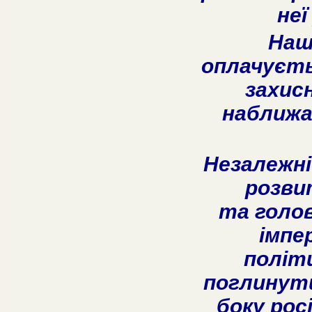
неї
Наш
оплачуєть
захисн
наближа
Незалежні
розви
та голов
імпе
політ
поглинути 
боку рос