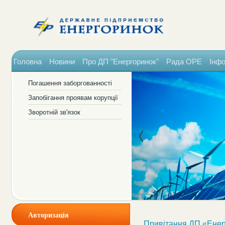
Головна
Новини
Про ДП "Енергоринок"
Рада ОРЕ
Інфо
Погашення заборгованності
Запобігання проявам корупції
Зворотній зв'язок
Авторизація
Привітання ДП «Енер