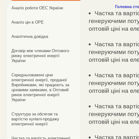
Головна сто
Аналіз роботи ОЕС України
Частка та варті
генеруючими поту
Аналіз цін в ОРЕ
оптовій ціні на ел
Аналітична довідка
Частка та варті
Договір між членами Оптового
генеруючими поту
ринку електричної енергії
оптовій ціні на ел
України
Частка та варті
Cередньозважені ціни
електричної енергії, проданої
генеруючими поту
Виробниками, які працюють за
оптовій ціні на е
ціновими заявками, в Оптовий
ринок електричної енергії
України
Частка та варті
генеруючими поту
Структура за обсягом та
вартістю купівлі-продажу
оптовій ціні на ел
електричної енергії
Частка та варті
Частка та вартість електричної