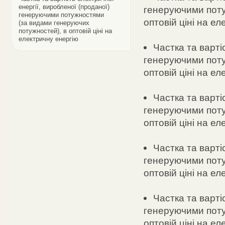
енергії, виробленої (проданої)
генеруючими поту
генеруючими потужностями
оптовій ціні на ел
(за видами генеруючих
потужностей), в оптовій ціні на
електричну енергію
Частка та варті
генеруючими поту
оптовій ціні на ел
Частка та варті
генеруючими поту
оптовій ціні на е
Частка та варті
генеруючими поту
оптовій ціні на ел
Частка та варті
генеруючими поту
оптовій ціні на ел