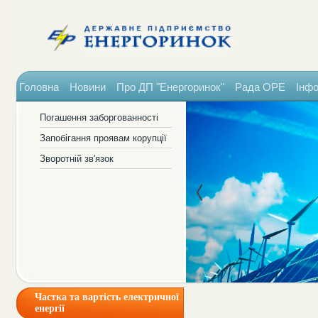
Головна
Новини
Про ДП "Енергоринок"
Рада ОРЕ
Інфо
Погашення заборгованності
Запобігання проявам корупції
Зворотній зв'язок
Частка та вартість електричної
енергії