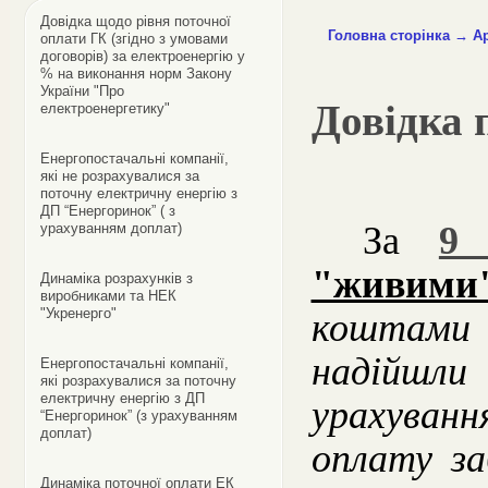
Довідка щодо рівня поточної
Головна сторінка
→
Ар
оплати ГК (згідно з умовами
договорів) за електроенергію у
% на виконання норм Закону
України "Про
Довідка 
електроенергетику"
Енергопостачальні компанії,
які не розрахувалися за
поточну електричну енергію з
ДП “Енергоринок” ( з
За
9 
урахуванням доплат)
"живими
Динаміка розрахунків з
виробниками та НЕК
"Укренерго"
коштами
надійшл
Енергопостачальні компанії,
які розрахувалися за поточну
електричну енергію з ДП
урахуванн
“Енергоринок” (з урахуванням
доплат)
оплату за
Динаміка поточної оплати ЕК