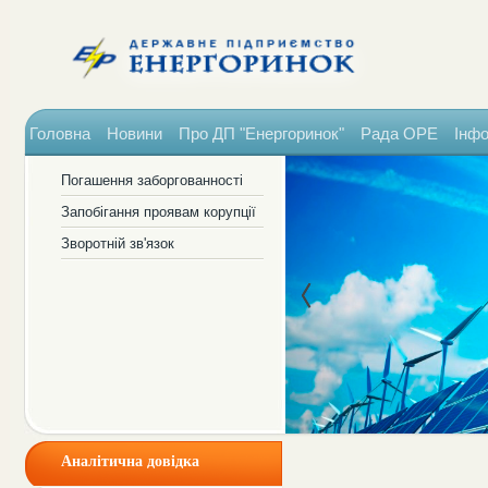
Головна
Новини
Про ДП "Енергоринок"
Рада ОРЕ
Інфо
Погашення заборгованності
Запобігання проявам корупції
Зворотній зв'язок
Аналітична довідка