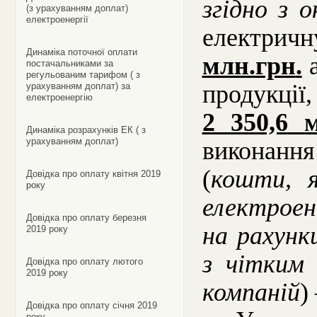
згідно з 
(з урахуванням доплат)
електроенергії
електрич
Динаміка поточної оплати
млн.грн
.
постачальниками за
регульованим тарифом ( з
продукці
урахуванням доплат) за
електроенергію
2 350,6
Динаміка розрахунків ЕК ( з
урахуванням доплат)
виконан
(
кошти, я
Довідка про оплату квітня 2019
року
електроен
Довідка про оплату березня
на рахунк
2019 року
з чітким 
Довідка про оплату лютого
2019 року
компаній
)
Довідка про оплату січня 2019
року