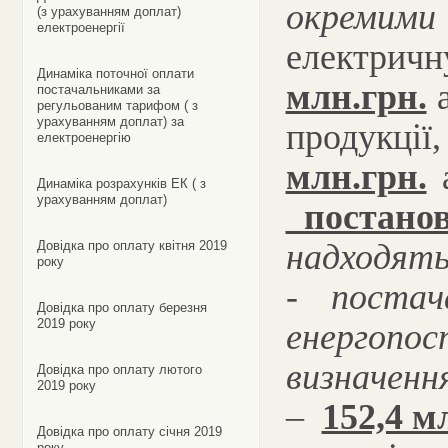
окремим
(з урахуванням доплат)
електроенергії
електрич
Динаміка поточної оплати
млн.грн.
постачальниками за
регульованим тарифом ( з
урахуванням доплат) за
продукції,
електроенергію
млн.грн.
Динаміка розрахунків ЕК ( з
урахуванням доплат)
постано
надходять
Довідка про оплату квітня 2019
року
- постач
Довідка про оплату березня
2019 року
енергопос
визначенн
Довідка про оплату лютого
2019 року
–
152,4 м
Довідка про оплату січня 2019
року