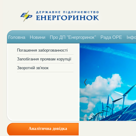
Головна
Новини
Про ДП "Енергоринок"
Рада ОРЕ
Інфо
Погашення заборгованності
Запобігання проявам корупції
Зворотній зв'язок
Аналітична довідка