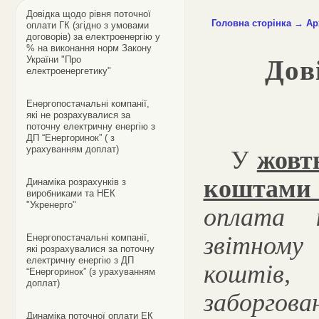
Довідка щодо рівня поточної
Головна сторінка
→
Ар
оплати ГК (згідно з умовами
договорів) за електроенергію у
% на виконання норм Закону
України "Про
Дов
електроенергетику"
Енергопостачальні компанії,
які не розрахувалися за
поточну електричну енергію з
ДП “Енергоринок” ( з
урахуванням доплат)
У
жовт
коштам
Динаміка розрахунків з
виробниками та НЕК
"Укренерго"
оплата 
звітному 
Енергопостачальні компанії,
які розрахувалися за поточну
електричну енергію з ДП
коштів,
“Енергоринок” (з урахуванням
доплат)
заборгован
Динаміка поточної оплати ЕК