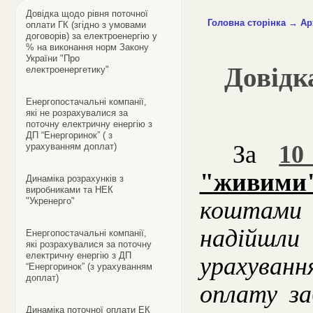
Довідка щодо рівня поточної
Головна сторінка
→
Ар
оплати ГК (згідно з умовами
договорів) за електроенергію у
% на виконання норм Закону
України "Про
Довідк
електроенергетику"
Енергопостачальні компанії,
які не розрахувалися за
поточну електричну енергію з
ДП “Енергоринок” ( з
За
10
урахуванням доплат)
"живими
Динаміка розрахунків з
виробниками та НЕК
"Укренерго"
коштами
надійшл
Енергопостачальні компанії,
які розрахувалися за поточну
електричну енергію з ДП
урахуванн
“Енергоринок” (з урахуванням
доплат)
оплату за
Динаміка поточної оплати ЕК