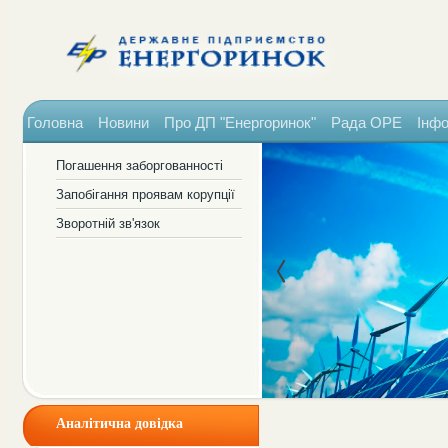
Головна
Новини
Про ДП "Енергоринок"
Рада ОРЕ
Інфо
Погашення заборгованності
Запобігання проявам корупції
Зворотній зв'язок
Аналітична довідка