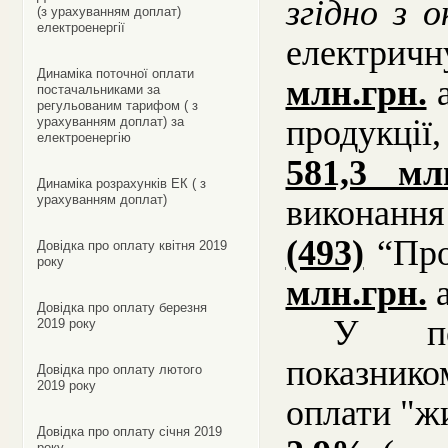
згідно з 
(з урахуванням доплат)
електроенергії
електрич
Динаміка поточної оплати
млн.грн.
постачальниками за
регульованим тарифом ( з
продукції
урахуванням доплат) за
електроенергію
581,3 мл
Динаміка розрахунків ЕК ( з
урахуванням доплат)
виконанн
(493)
“Про
Довідка про оплату квітня 2019
року
млн.грн.
Довідка про оплату березня
У по
2019 року
показник
Довідка про оплату лютого
2019 року
оплати "
Довідка про оплату січня 2019
року