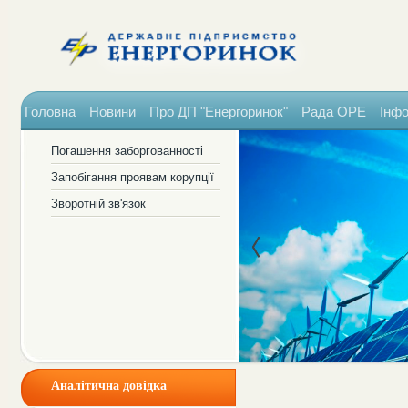
Головна
Новини
Про ДП "Енергоринок"
Рада ОРЕ
Інфо
Погашення заборгованності
Запобігання проявам корупції
Зворотній зв'язок
Аналітична довідка