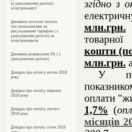
згідно з 
(з урахуванням доплат)
електроенергії
електрич
Динаміка поточної оплати
млн.грн.
постачальниками за
регульованим тарифом ( з
товарної
урахуванням доплат) за
електроенергію
кошти (п
Динаміка розрахунків ЕК ( з
урахуванням доплат)
млн.грн.
У по
Довідка про оплату квітня 2019
року
показник
Довідка про оплату березня
оплати "
2019 року
1,7%
(
оп
Довідка про оплату лютого
2019 року
місяців 2
Довідка про оплату січня 2019
року