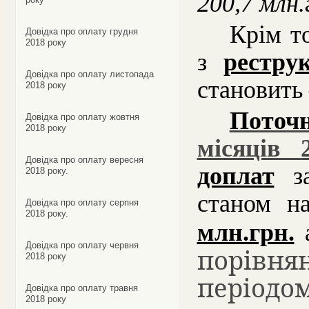
200,7 млн.
Крім т
Довідка про оплату грудня
2018 року
з
рестру
Довідка про оплату листопада
становить
2018 року
Поточ
Довідка про оплату жовтня
2018 року
місяців
Довідка про оплату вересня
доплат
за
2018 року.
станом на
Довідка про оплату серпня
2018 року.
млн.грн.
Довідка про оплату червня
порівн
2018 року
період
Довідка про оплату травня
2018 року