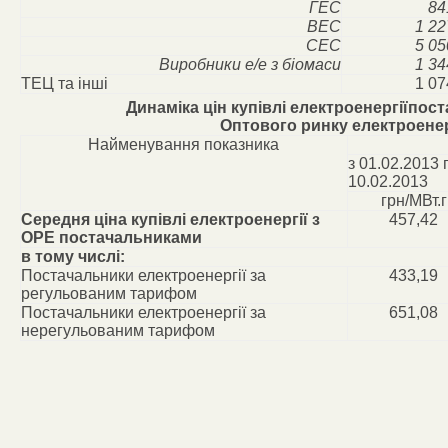
ГЕС
84
ВЕС
1 22
СЕС
5 05
Виробники е/е з біомаси
1 34
ТЕЦ та інші
1 07
Динаміка цін купівлі електроенергіїпос
Оптового ринку електроенер
Найменування показника
з 01.02.2013 
10.02.2013
грн/МВт.г
Середня ціна купівлі електроенергії з
457,42
ОРЕ постачальниками
в тому числі:
Постачальники електроенергії за
433,19
регульованим тарифом
Постачальники електроенергії за
651,08
нерегульованим тарифом