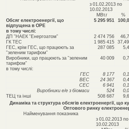
з 01.02.2013 по
10.02.2013
МВт.г
%
Обсяг електроенергії, що
5 295 951
100,
відпущена в ОРЕ
в тому числі:
ДП "НАЕК "Енергоатом"
2 474 756
46,
ГК ТЕС
1 985 415
37,49
ГЕС, крім ГЕС, що працюють за
287 085
5,
"зеленим тарифом"
Виробники, що працюють за "зеленим
40 009
0,
тарифом"
в тому числі:
ГЕС
8 177
0,
ВЕС
24 367
0,
СЕС
6 941
0,
Виробники е/е з біомаси
524
0,
ТЕЦ та інші
508 687
9,
Динаміка та структура обсягів електроенергії, що 
Оптового ринку електроенер
Найменування показника
з 01.02.2013 по
10.02.2013