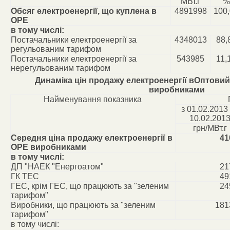
МВт.г
%
Обсяг електроенергії, що куплена в
4891998
100
ОРЕ
в тому числі:
Постачальники електроенергії за
4348013
88,
регульованим тарифом
Постачальники електроенергії за
543985
11,
нерегульованим тарифом
Динаміка цін продажу електроенергії вОптовий
виробниками
Найменування показника
з 01.02.2013
10.02.201
грн/МВт.г
Середня ціна продажу електроенергії в
41
ОРЕ виробниками
в тому числі:
ДП "НАЕК "Енергоатом"
21
ГК ТЕС
49
ГЕС, крім ГЕС, що працюють за "зеленим
24
тарифом"
Виробники, що працюють за "зеленим
181
тарифом"
в тому числі: