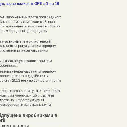
цін, що склалися в ОРЕ з 1 по 10
 ОРЕ виробниками проти попереднього
ільшенням питомої ваги в обсягах
ри зменшенні питомої ваги в обсягах
енням середньої ціни продажу
тачальників електричної енергії
чальників за регульованим тарифом
тачальників за нерегульованим
льників за регульованим тарифом
робниками.
льників за нерегульованим тарифом
пенсації втрат від здійснення
в січні 2013 року до 124,99 млн.грн. в
а, яка включає оплату НЕК "Укренерго"
жавними мережами, збір у вигляді
итрати на інфраструктуру ДП
ектроенергії в магістральних та
 відпущена виробниками в
гії
ріод поставки