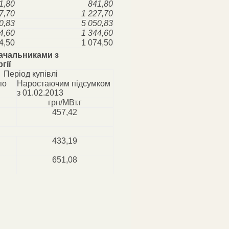
1,80
841,80
7,70
1 227,70
0,83
5 050,83
4,60
1 344,60
4,50
1 074,50
тачальниками з
гії
Період купівлі
по
Наростаючим підсумком
з 01.02.2013
грн/МВт.г
457,42
433,19
651,08