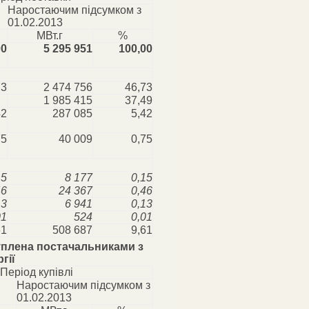
Наростаючим підсумком з
01.02.2013
МВт.г
%
00
5 295 951
100,00
73
2 474 756
46,73
1 985 415
37,49
42
287 085
5,42
75
40 009
0,75
15
8 177
0,15
46
24 367
0,46
13
6 941
0,13
01
524
0,01
61
508 687
9,61
куплена постачальниками з
гії
Період купівлі
Наростаючим підсумком з
01.02.2013