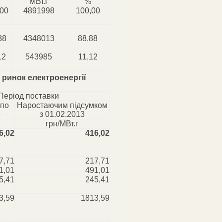
МВт.г
%
,00
4891998
100,00
88
4348013
88,88
12
543985
11,12
 ринок електроенергії
Період поставки
 по
Наростаючим підсумком
3
з 01.02.2013
грн/МВт.г
6,02
416,02
7,71
217,71
1,01
491,01
5,41
245,41
3,59
1813,59