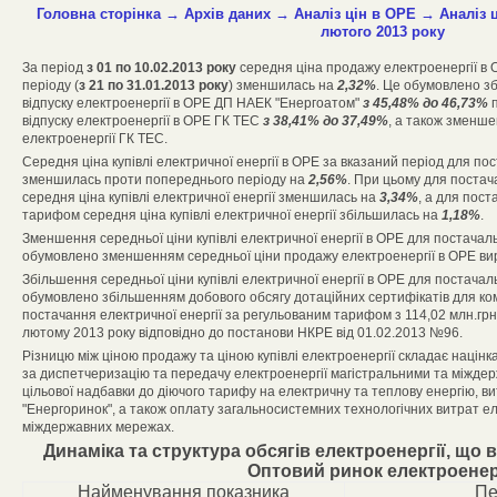
Головна сторінка
→
Архів даних
→
Аналіз цін в ОРЕ
→
Аналіз 
лютого 2013 року
За період
з 01 по 10.02.2013 року
середня ціна продажу електроенергії в
періоду (
з 21 по 31.01.2013 року
) зменшилась на
2,32%
. Це обумовлено зб
відпуску електроенергії в ОРЕ ДП НАЕК "Енергоатом"
з 45,48% до 46,73%
п
відпуску електроенергії в ОРЕ ГК ТЕС
з 38,41% до 37,49%
, а також зменш
електроенергії ГК ТЕС.
Середня ціна купівлі електричної енергії в ОРЕ за вказаний період для пос
зменшилась проти попереднього періоду на
2,56%
. При цьому для поста
середня ціна купівлі електричної енергії зменшилась на
3,34%
, а для пос
тарифом середня ціна купівлі електричної енергії збільшилась на
1,18%
.
Зменшення середньої ціни купівлі електричної енергії в ОРЕ для постача
обумовлено зменшенням середньої ціни продажу електроенергії в ОРЕ ви
Збільшення середньої ціни купівлі електричної енергії в ОРЕ для постача
обумовлено збільшенням добового обсягу дотаційних сертифікатів для ком
постачання електричної енергії за регульованим тарифом з 114,02 млн.грн. 
лютому 2013 року відповідно до постанови НКРЕ від 01.02.2013 №96.
Різницю між ціною продажу та ціною купівлі електроенергії складає націнк
за диспетчеризацію та передачу електроенергії магістральними та міждер
цільової надбавки до діючого тарифу на електричну та теплову енергію, в
"Енергоринок", а також оплату загальносистемних технологічних витрат ел
міждержавних мережах.
Динаміка та структура обсягів електроенергії, що
Оптовий ринок електроенер
Найменування показника
Пе