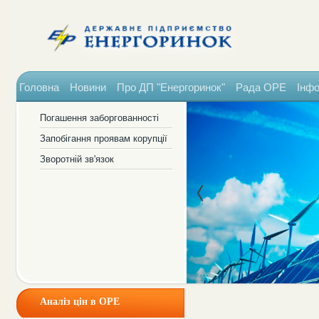
Головна
Новини
Про ДП "Енергоринок"
Рада ОРЕ
Інфо
Погашення заборгованності
Запобігання проявам корупції
Зворотній зв'язок
Аналіз цін в ОРЕ