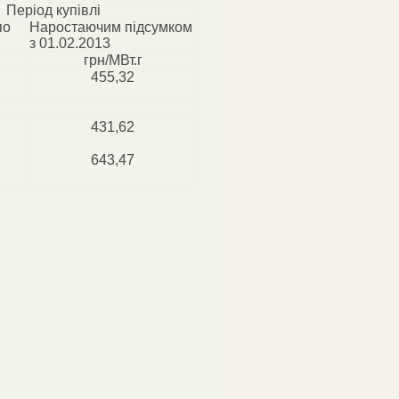
Період купівлі
по
Наростаючим підсумком
з 01.02.2013
грн/МВт.г
455,32
431,62
643,47