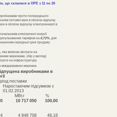
ін, що склалися в ОРЕ з 11 по 20
виробниками проти попереднього
ням питомої ваги в обсягах відпуску
ги в обсягах відпуску електроенергії в
тачальників електричної енергії
за регульованим тарифом на
0,72%
, для
еншенням середньої ціни продажу
а, яка включає витрати на
ними мережами, збір у вигляді
итрати на інфраструктуру
та міждержавних мережах.
 відпущена виробниками в
гії
ріод поставки
Наростаючим підсумком з
01.02.2013
МВт.г
%
00
10 717 050
100,00
64
4 948 708
46,18