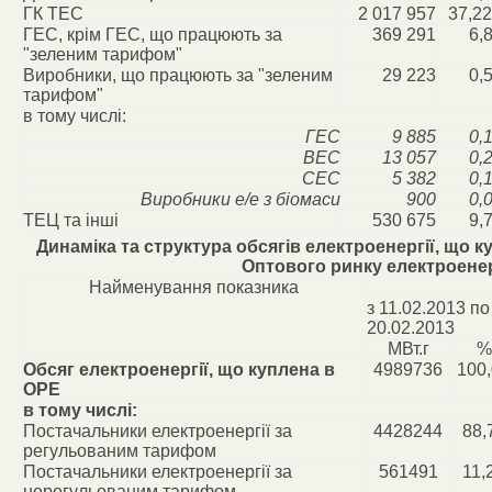
ГК ТЕС
2 017 957
37,22
ГЕС, крім ГЕС, що працюють за
369 291
6,
"зеленим тарифом"
Виробники, що працюють за "зеленим
29 223
0,
тарифом"
в тому числі:
ГЕС
9 885
0,
ВЕС
13 057
0,
СЕС
5 382
0,
Виробники е/е з біомаси
900
0,
ТЕЦ та інші
530 675
9,
Динаміка та структура обсягів електроенергії, що 
Оптового ринку електроенер
Найменування показника
з 11.02.2013 по
20.02.2013
МВт.г
%
Обсяг електроенергії, що куплена в
4989736
100
ОРЕ
в тому числі:
Постачальники електроенергії за
4428244
88,
регульованим тарифом
Постачальники електроенергії за
561491
11,
нерегульованим тарифом