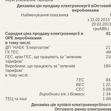
Динаміка цін продажу електроенергії вОптовий
виробниками
Найменування показника
з 11.02.2013
20.02.201
грн/МВт.г
Середня ціна продажу електроенергії в
41
ОРЕ виробниками
в тому числі:
ДП "НАЕК "Енергоатом"
21
ГК ТЕС
49
ГЕС, крім ГЕС, що працюють за "зеленим
21
тарифом"
Виробники, що працюють за "зеленим
180
тарифом"
в тому числі:
ГЕС
84
ВЕС
1 22
СЕС
5 05
Виробники е/е з біомаси
1 34
ТЕЦ та інші
1 06
Динаміка цін купівлі електроенергіїпос
Оптового ринку електроенер