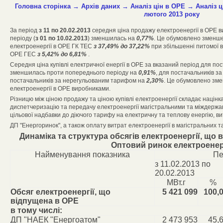
Головна сторінка
→
Архів даних
→
Аналіз цін в ОРЕ
→
Аналіз ц
лютого 2013 року
За період
з 11 по 20.02.2013
середня ціна продажу електроенергії в ОРЕ 
періоду (
з 01 по 10.02.2013
) зменшилась на
0,77%
. Це обумовлено зменшен
електроенергії в ОРЕ ГК ТЕС
з 37,49% до 37,22%
при збільшенні питомої ва
ОРЕ ГЕС
з 5,42% до 6,81%
.
Середня ціна купівлі електричної енергії в ОРЕ за вказаний період для пос
зменшилась проти попереднього періоду на
0,91%
, для постачальників 
постачальників за нерегульованим тарифом на
2,30%
. Це обумовлено зм
електроенергії в ОРЕ виробниками.
Різницю між ціною продажу та ціною купівлі електроенергії складає націнк
диспетчеризацію та передачу електроенергії магістральними та міждержав
цільової надбавки до діючого тарифу на електричну та теплову енергію, в
ДП "Енергоринок", а також оплату витрат електроенергії в магістральних 
Динаміка та структура обсягів електроенергії, що
Оптовий ринок електроенер
Найменування показника
Пе
з 11.02.2013 по
20.02.2013
МВт.г
%
Обсяг електроенергії, що
5 421 099
100,
відпущена в ОРЕ
в тому числі:
ДП "НАЕК "Енергоатом"
2 473 953
45,