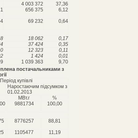
4 003 372
37,36
81
656 375
6,12
54
69 232
0,64
18
18 062
0,17
24
37 424
0,35
10
12 323
0,11
02
1 424
0,01
79
1 039 363
9,70
куплена постачальниками з
гії
Період купівлі
Наростаючим підсумком з
01.02.2013
МВт.г
%
,00
9881734
100,00
75
8776257
88,81
25
1105477
11,19