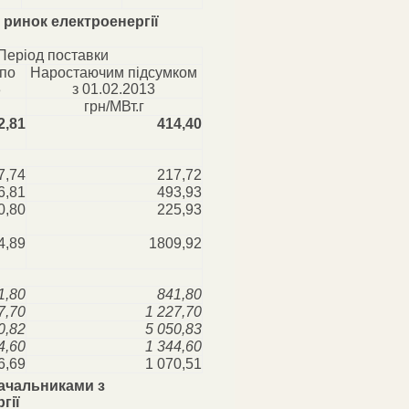
 ринок електроенергії
Період поставки
 по
Наростаючим підсумком
3
з 01.02.2013
грн/МВт.г
2,81
414,40
7,74
217,72
6,81
493,93
0,80
225,93
4,89
1809,92
1,80
841,80
7,70
1 227,70
0,82
5 050,83
4,60
1 344,60
6,69
1 070,51
тачальниками з
гії