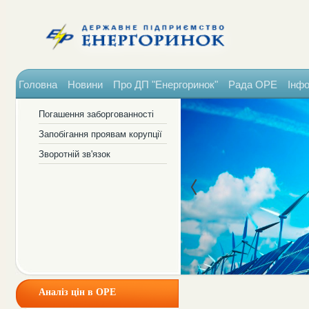
Головна
Новини
Про ДП "Енергоринок"
Рада ОРЕ
Інфо
Погашення заборгованності
Запобігання проявам корупції
Зворотній зв'язок
Аналіз цін в ОРЕ