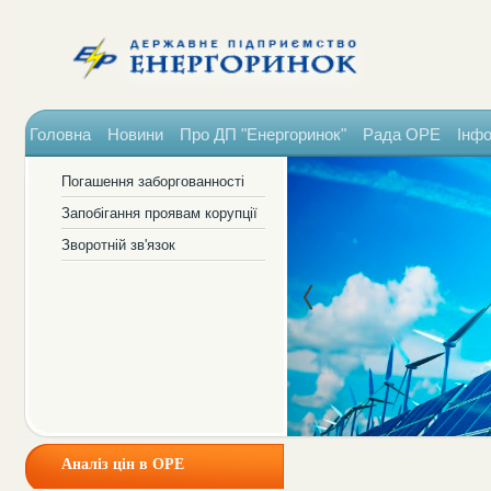
Головна
Новини
Про ДП "Енергоринок"
Рада ОРЕ
Інфо
Погашення заборгованності
Запобігання проявам корупції
Зворотній зв'язок
Аналіз цін в ОРЕ