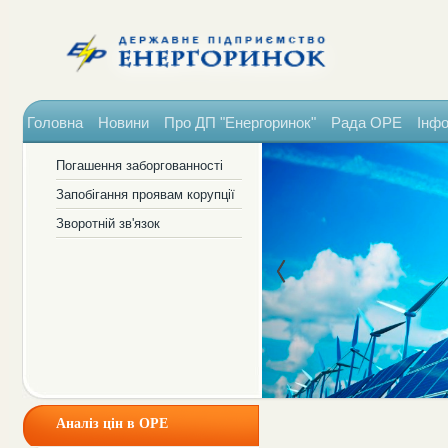
Головна
Новини
Про ДП "Енергоринок"
Рада ОРЕ
Інфо
Погашення заборгованності
Запобігання проявам корупції
Зворотній зв'язок
Аналіз цін в ОРЕ