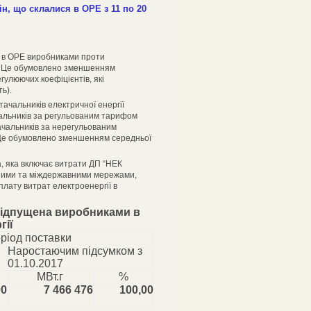
ін, що склалися в ОРЕ з 11 по 20
ї в ОРЕ виробниками проти
%. Це обумовлено зменшенням
улюючих коефіцієнтів, які
ь).
тачальників електричної енергії
альників за регульованим тарифом
тачальників за нерегульованим
. Це обумовлено зменшенням середньої
а, яка включає витрати ДП “НЕК
ьними та міждержавними мережами,
плату витрат електроенергії в
 відпущена виробниками в
гії
ріод поставки
Наростаючим підсумком з
01.10.2017
МВт.г
%
00
7 466 476
100,00