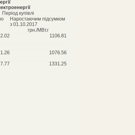
ергії
ектроенергії
Період купівлі
по
Наростаючим підсумком
з 01.10.2017
г
грн./МВт.г
2.02
1106.81
1.26
1076.56
7.77
1331.25