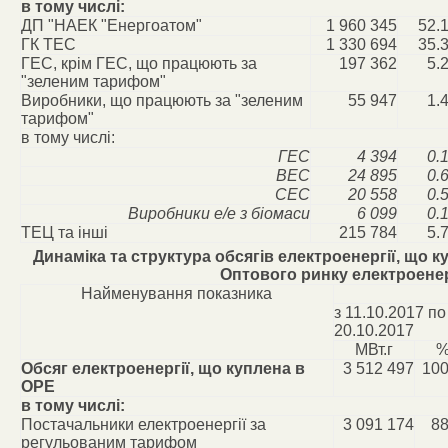
в тому числі:
ДП "НАЕК "Енергоатом"
1 960 345
52.
ГК ТЕС
1 330 694
35.
ГЕС, крім ГЕС, що працюють за
197 362
5.
"зеленим тарифом"
Виробники, що працюють за "зеленим
55 947
1.
тарифом"
в тому числі:
ГЕС
4 394
0.
ВЕС
24 895
0.
СЕС
20 558
0.
Виробники е/е з біомаси
6 099
0.
ТЕЦ та інші
215 784
5.
Динаміка та структура обсягів електроенергії, що 
Оптового ринку електроенер
Найменування показника
з 11.10.2017 по
20.10.2017
МВт.г
Обсяг електроенергії, що куплена в
3 512 497
100
ОРЕ
в тому числі:
Постачальники електроенергії за
3 091 174
88
регульованим тарифом