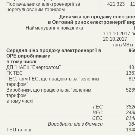
Постачальники електроенергії за
421 323
11
нерегульованим тарифом
Динаміка цін продажу електрое
в Оптовий ринок електроенергії в
Найменування показника
з 11.10.2017 п
20.10.2017
грн./МВт.г
Середня ціна продажу електроенергії в
96
ОРЕ виробниками
в тому числі:
ДП "НАЕК "Енергоатом"
48
ГК ТЕС
136
ГЕС, крім ГЕС, що працюють за "зеленим
81
тарифом"
Виробники, що працюють за "зеленим
526
тарифом"
в тому числі:
ГЕС
382
ВЕС
348
СЕС
814
Виробники е/е з біомаси
38
ТЕЦ та інші
194