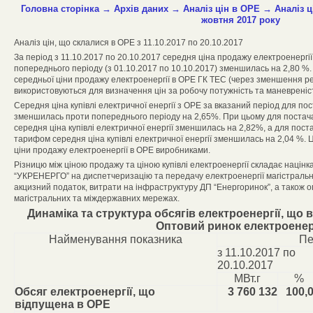
Головна сторінка
→
Архів даних
→
Аналіз цін в ОРЕ
→
Аналіз ц
жовтня 2017 року
Аналіз цін, що склалися в ОРЕ з 11.10.2017 по 20.10.2017
За період з 11.10.2017 по 20.10.2017 середня ціна продажу електроенергі
попереднього періоду (з 01.10.2017 по 10.10.2017) зменшилась на 2,80 
середньої ціни продажу електроенергії в ОРЕ ГК ТЕС (через зменшення рег
використовуються для визначення цін за робочу потужність та маневреніст
Середня ціна купівлі електричної енергії з ОРЕ за вказаний період для пос
зменшилась проти попереднього періоду на 2,65%. При цьому для постач
середня ціна купівлі електричної енергії зменшилась на 2,82%, а для пос
тарифом середня ціна купівлі електричної енергії зменшилась на 2,04 %
ціни продажу електроенергії в ОРЕ виробниками.
Різницю між ціною продажу та ціною купівлі електроенергії складає націнк
“УКРЕНЕРГО” на диспетчеризацію та передачу електроенергії магістрал
акцизний податок, витрати на інфраструктуру ДП “Енергоринок”, а також о
магістральних та міждержавних мережах.
Динаміка та структура обсягів електроенергії, що
Оптовий ринок електроенер
Найменування показника
Пе
з 11.10.2017 по
20.10.2017
МВт.г
%
Обсяг електроенергії, що
3 760 132
100,
відпущена в ОРЕ