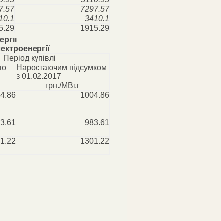
7.57
7297.57
10.1
3410.1
5.29
1915.29
ергії
ектроенергії
Період купівлі
по
Наростаючим підсумком
з 01.02.2017
г
грн./МВт.г
4.86
1004.86
3.61
983.61
1.22
1301.22