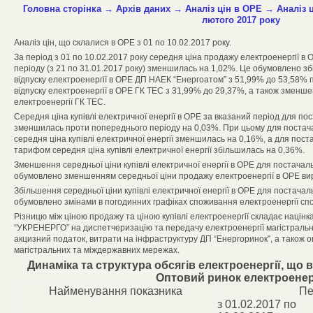
Головна сторінка
→
Архів даних
→
Аналіз цін в ОРЕ
→
Аналіз 
лютого 2017 року
Аналіз цін, що склалися в ОРЕ з 01 по 10.02.2017 року.
За період з 01 по 10.02.2017 року середня ціна продажу електроенергії 
періоду (з 21 по 31.01.2017 року) зменшилась на 1,02%. Це обумовлено зб
відпуску електроенергії в ОРЕ ДП НАЕК “Енергоатом” з 51,99% до 53,58% 
відпуску електроенергії в ОРЕ ГК ТЕС з 31,99% до 29,37%, а також зменш
електроенергії ГК ТЕС.
Середня ціна купівлі електричної енергії в ОРЕ за вказаний період для пос
зменшилась проти попереднього періоду на 0,03%. При цьому для постач
середня ціна купівлі електричної енергії зменшилась на 0,16%, а для пос
тарифом середня ціна купівлі електричної енергії збільшилась на 0,36%.
Зменшення середньої ціни купівлі електричної енергії в ОРЕ для постача
обумовлено зменшенням середньої ціни продажу електроенергії в ОРЕ ви
Збільшення середньої ціни купівлі електричної енергії в ОРЕ для постача
обумовлено змінами в погодинних графіках споживання електроенергії с
Різницю між ціною продажу та ціною купівлі електроенергії складає націнк
“УКРЕНЕРГО” на диспетчеризацію та передачу електроенергії магістрал
акцизний податок, витрати на інфраструктуру ДП “Енергоринок”, а також о
магістральних та міждержавних мережах.
Динаміка та структура обсягів електроенергії, що
Оптовий ринок електроенер
Найменування показника
Пе
з 01.02.2017 по