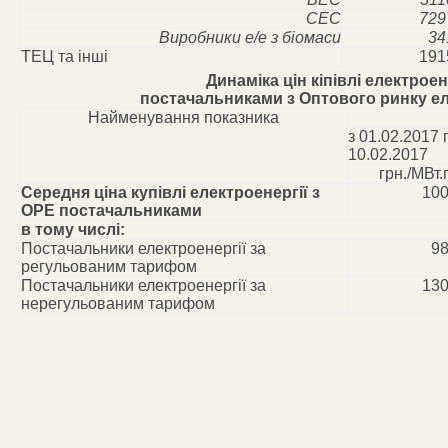
СЕС
729
Виробники е/е з біомаси
34
ТЕЦ та інші
191
Динаміка цін кіпівлі електроен
постачальниками з Оптового ринку ел
Найменування показника
з 01.02.2017 
10.02.2017
грн./МВт.
Середня ціна купівлі електроенергії з
100
ОРЕ постачальниками
в тому числі:
Постачальники електроенергії за
98
регульованим тарифом
Постачальники електроенергії за
130
нерегульованим тарифом