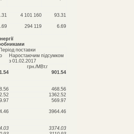
.31
4 101 160
93.31
.69
294 119
6.69
нергії
иробниками
Період поставки
о
Наростаючим підсумком
з 01.02.2017
грн./МВт.г
1.54
901.54
8.56
468.56
2.52
1362.52
9.97
569.97
4.46
3964.46
4.03
3374.03
0.93
3110.93