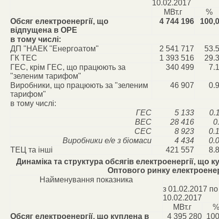
10.02.2017
МВт.г
%
Обсяг електроенергії, що
4 744 196
100,
відпущена в ОРЕ
в тому числі:
ДП "НАЕК "Енергоатом"
2 541 717
53.
ГК ТЕС
1 393 516
29.
ГЕС, крім ГЕС, що працюють за
340 499
7.
"зеленим тарифом"
Виробники, що працюють за "зеленим
46 907
0.
тарифом"
в тому числі:
ГЕС
5 133
0.
ВЕС
28 416
0
СЕС
8 923
0.
Виробники е/е з біомаси
4 434
0.
ТЕЦ та інші
421 557
8.
Динаміка та структура обсягів електроенергії, що 
Оптового ринку електроенер
Найменування показника
з 01.02.2017 по
10.02.2017
МВт.г
Обсяг електроенергії, що куплена в
4 395 280
100