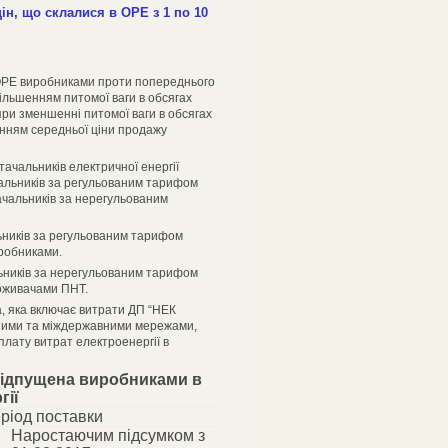
цін, що склалися в ОРЕ з 1 по 10
в ОРЕ виробниками проти попереднього
ільшенням питомої ваги в обсягах
при зменшенні питомої ваги в обсягах
енням середньої ціни продажу
тачальників електричної енергії
альників за регульованим тарифом
тачальників за нерегульованим
льників за регульованим тарифом
робниками.
льників за нерегульованим тарифом
поживачами ПНТ.
а, яка включає витрати ДП “НЕК
ьними та міждержавними мережами,
плату витрат електроенергії в
 відпущена виробниками в
гії
ріод поставки
Наростаючим підсумком з