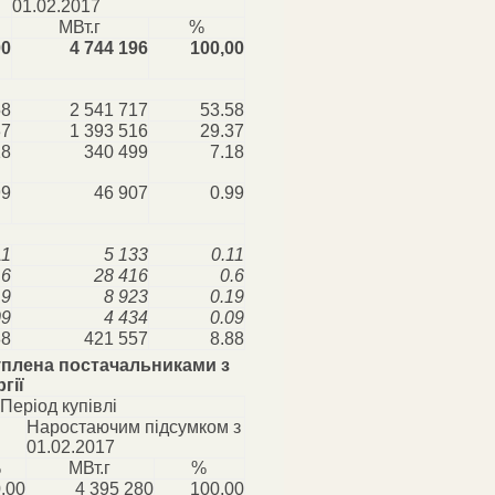
01.02.2017
МВт.г
%
00
4 744 196
100,00
58
2 541 717
53.58
37
1 393 516
29.37
18
340 499
7.18
99
46 907
0.99
11
5 133
0.11
.6
28 416
0.6
19
8 923
0.19
09
4 434
0.09
88
421 557
8.88
куплена постачальниками з
гії
Період купівлі
Наростаючим підсумком з
01.02.2017
%
МВт.г
%
,00
4 395 280
100,00