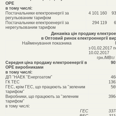
ОРЕ
в тому числі:
Постачальники електроенергії за
4 101 160
93
регульованим тарифом
Постачальники електроенергії за
294 119
6
нерегульованим тарифом
Динаміка цін продажу електрое
в Оптовий ринок електроенергії в
Найменування показника
з 01.02.2017 п
10.02.2017
грн./МВт.г
Середня ціна продажу електроенергії в
90
ОРЕ виробниками
в тому числі:
ДП "НАЕК "Енергоатом"
46
ГК ТЕС
136
ГЕС, крім ГЕС, що працюють за "зеленим
56
тарифом"
Виробники, що працюють за "зеленим
396
тарифом"
в тому числі:
ГЕС
337
ВЕС
311