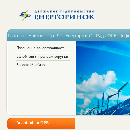
Головна
Новини
Про ДП "Енергоринок"
Рада ОРЕ
Інфо
Погашення заборгованності
Запобігання проявам корупції
Зворотній зв'язок
Аналіз цін в ОРЕ