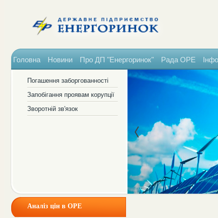
Головна
Новини
Про ДП "Енергоринок"
Рада ОРЕ
Інфо
Погашення заборгованності
Запобігання проявам корупції
Зворотній зв'язок
Аналіз цін в ОРЕ