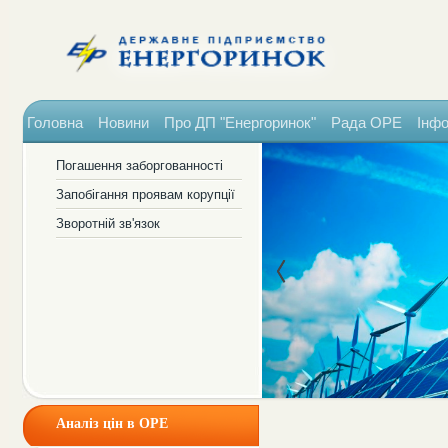
Головна
Новини
Про ДП "Енергоринок"
Рада ОРЕ
Інфо
Погашення заборгованності
Запобігання проявам корупції
Зворотній зв'язок
Аналіз цін в ОРЕ