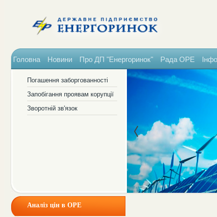
Головна
Новини
Про ДП "Енергоринок"
Рада ОРЕ
Інфо
Погашення заборгованності
Запобігання проявам корупції
Зворотній зв'язок
Аналіз цін в ОРЕ