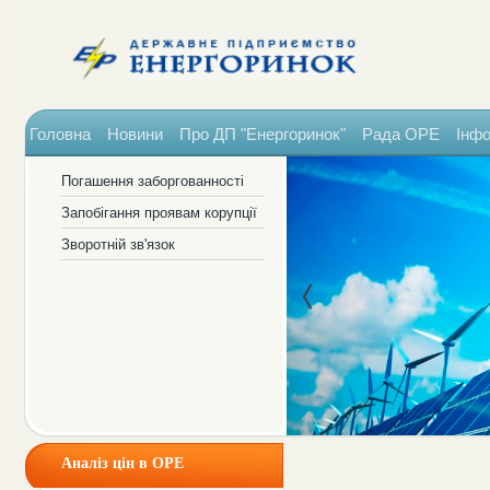
Головна
Новини
Про ДП "Енергоринок"
Рада ОРЕ
Інфо
Погашення заборгованності
Запобігання проявам корупції
Зворотній зв'язок
Аналіз цін в ОРЕ