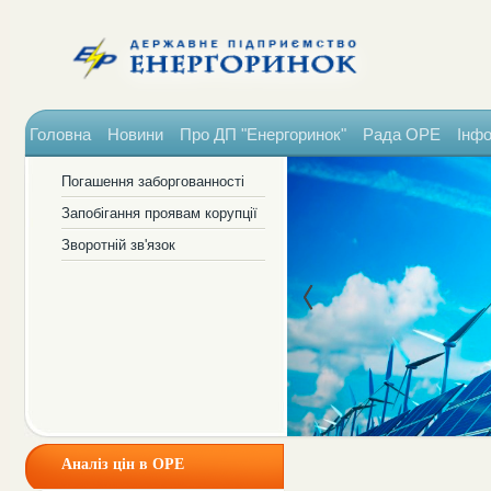
Головна
Новини
Про ДП "Енергоринок"
Рада ОРЕ
Інфо
Погашення заборгованності
Запобігання проявам корупції
Зворотній зв'язок
Аналіз цін в ОРЕ